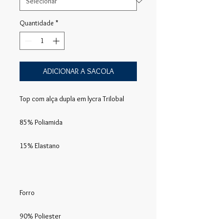
Quantidade
*
ADICIONAR A SACOLA
Top com alça dupla em lycra Trilobal
85% Poliamida
15% Elastano
Forro
90% Poliester