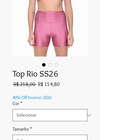
Top Rio SS26
Preço
Preço
 R$ 258,00 
R$ 154,80
normal
promocional
40% Off Inverno 2026
Cor
*
Tamanho
*