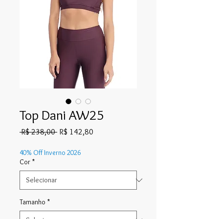
Top Dani AW25
Preço
Preço
 R$ 238,00 
R$ 142,80
normal
promocional
40% Off Inverno 2026
Cor
*
Tamanho
*