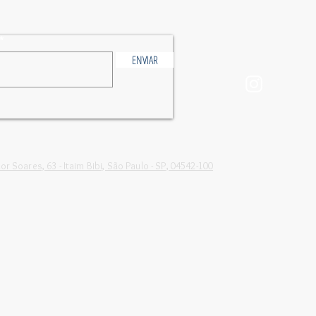
ENVIAR
or Soares, 63 - Itaim Bibi, São Paulo - SP, 04542-100