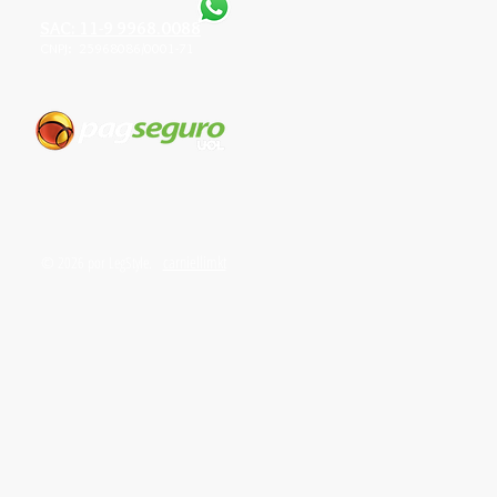
SAC: 11-9 9968.0088
CNPJ: 25968086/0001-71
carniellimkt
© 2026 por LegStyle.