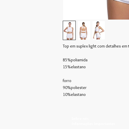
Top em suplex light com detalhes em t
85%poliamida
15%elastano
forro
90%poliester
10%elastano
Sobre nós
Informações Importantes