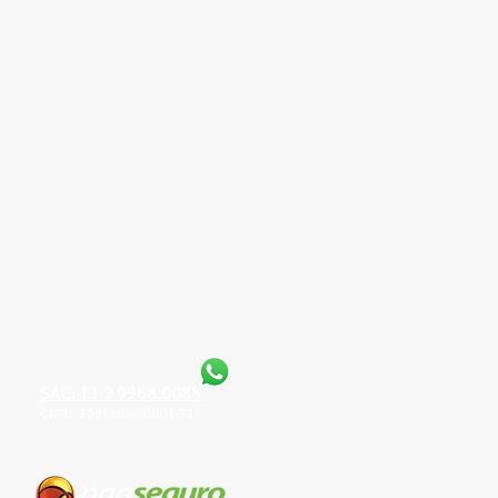
SAC: 11-9 9968.0088
CNPJ: 25968086/0001-71