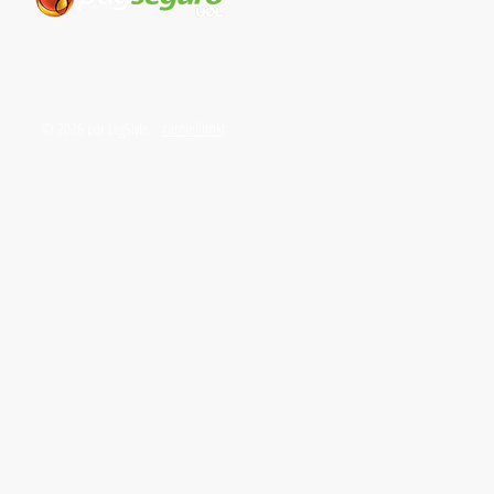
carniellimkt
© 2026 por LegStyle.