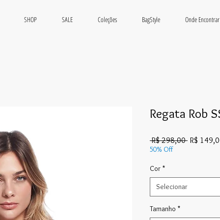
SHOP
SALE
Coleções
BagStyle
Onde Encontrar
Regata Rob 
Preço
 R$ 298,00 
R$ 149,
normal
50% Off
Cor
*
Selecionar
Tamanho
*