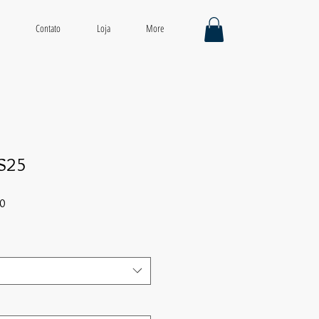
Contato
Loja
More
SS25
Preço
00
promocional