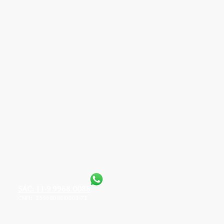
SAC: 11-9 9968.0088
CNPJ: 25968086/0001-71