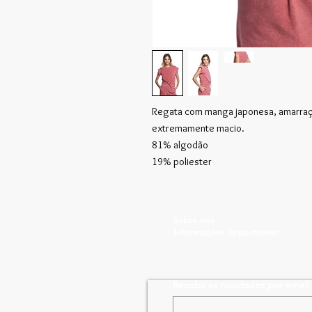
Regata com manga japonesa, amarraçã
extremamente macio.
81% algodão
19% poliester
Sobre nós
Informações Importantes
Receba as novidades por email