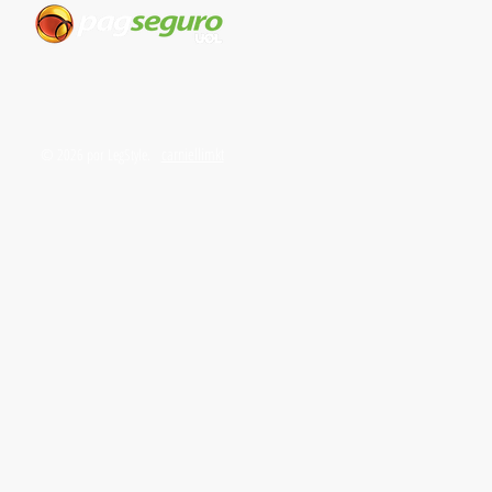
carniellimkt
© 2026 por LegStyle.