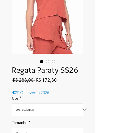
Regata Paraty SS26
Preço
Preço
 R$ 288,00 
R$ 172,80
normal
promocional
40% Off Inverno 2026
Cor
*
Tamanho
*