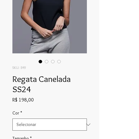
SKU: 849
Regata Canelada
SS24
Preço
R$ 198,00
Cor
*
Tamanho
*