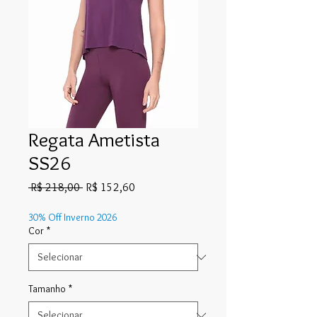
Regata Ametista
SS26
Preço
Preço
 R$ 218,00 
R$ 152,60
normal
promocional
30% Off Inverno 2026
Cor
*
Tamanho
*