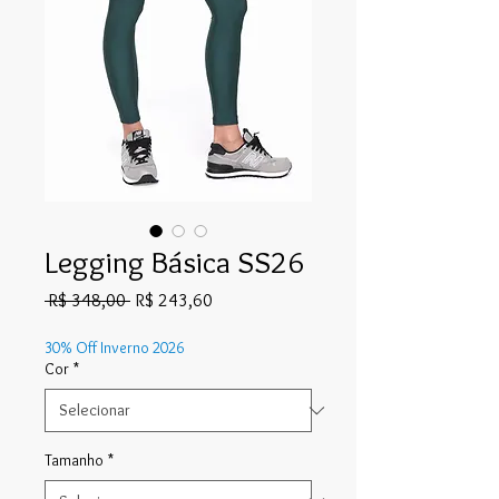
Legging Básica SS26
Preço
Preço
 R$ 348,00 
R$ 243,60
normal
promocional
30% Off Inverno 2026
Cor
*
Tamanho
*