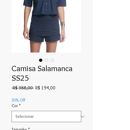
Camisa Salamanca
SS25
Preço
Preço
 R$ 388,00 
R$ 194,00
normal
promocional
50% Off
Cor
*
Tamanho
*