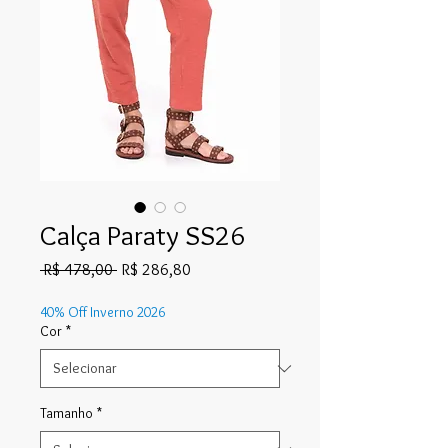
Calça Paraty SS26
Preço
Preço
 R$ 478,00 
R$ 286,80
normal
promocional
40% Off Inverno 2026
Cor
*
Tamanho
*