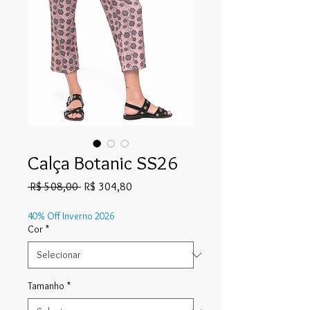
Calça Botanic SS26
Preço
Preço
 R$ 508,00 
R$ 304,80
normal
promocional
40% Off Inverno 2026
Cor
*
Tamanho
*