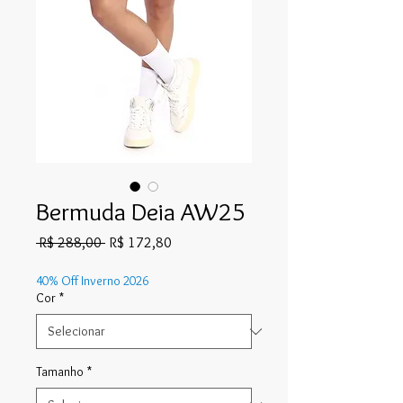
Bermuda Deia AW25
Preço
Preço
 R$ 288,00 
R$ 172,80
normal
promocional
40% Off Inverno 2026
Cor
*
Tamanho
*