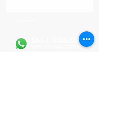
Sobre nós
SAC: 11-9 9968.0088
CNPJ: 25968086\0001-71
NOSSO ENDEREÇO:
Rua Belchior Soares,
63 - Itaim Bibi, São Paulo - SP, 04542-100
Receba as novidades por email
ENVIAR